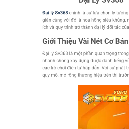
Đại Lý Sv368 
Đại lý Sv368
chính là sự lựa chọn lý tưởn
giản cùng với đó là hoa hồng siêu khủng, 
ích và quy trình trở thành đại lý đối tác củ
Giới Thiệu Vài Nét Cơ Bả
Đại lý Sv368 là một phần quan trọng trong
nhanh chóng xây dựng được danh tiếng vữn
các trò chơi điện tử hấp dẫn. Với sự phát
quy mô, mở rộng thương hiệu trên thị trườ