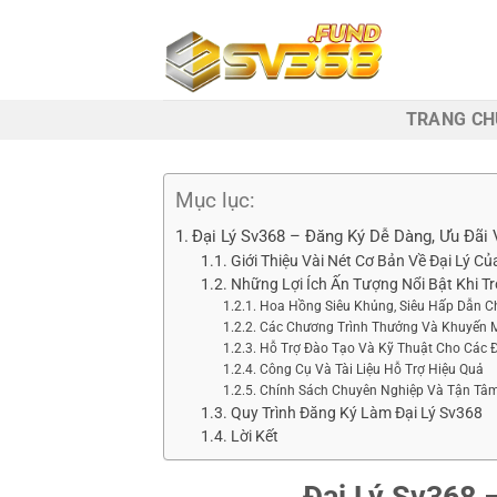
Bỏ
qua
nội
dung
TRANG CH
Mục lục:
Đại Lý Sv368 – Đăng Ký Dễ Dàng, Ưu Đãi
Giới Thiệu Vài Nét Cơ Bản Về Đại Lý C
Những Lợi Ích Ấn Tượng Nổi Bật Khi T
Hoa Hồng Siêu Khủng, Siêu Hấp Dẫn Ch
Các Chương Trình Thưởng Và Khuyến 
Hỗ Trợ Đào Tạo Và Kỹ Thuật Cho Các Đ
Công Cụ Và Tài Liệu Hỗ Trợ Hiệu Quả
Chính Sách Chuyên Nghiệp Và Tận Tâ
Quy Trình Đăng Ký Làm Đại Lý Sv368
Lời Kết