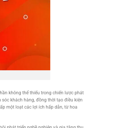
hần không thể thiếu trong chiến lược phát
m sóc khách hàng, đồng thời tạo điều kiện
ấp một loạt các lợi ích hấp dẫn, từ hoa
ội phát triển nghề nghiệp và gia tăng thu