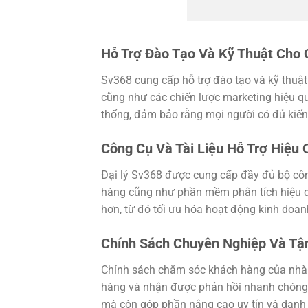
Hỗ Trợ Đào Tạo Và Kỹ Thuật Cho 
Sv368 cung cấp hỗ trợ đào tạo và kỹ thuật
cũng như các chiến lược marketing hiệu qu
thống, đảm bảo rằng mọi người có đủ kiến t
Công Cụ Và Tài Liệu Hỗ Trợ Hiệu 
Đại lý Sv368 được cung cấp đầy đủ bộ công
hàng cũng như phần mềm phân tích hiệu qu
hơn, từ đó tối ưu hóa hoạt động kinh doan
Chính Sách Chuyên Nghiệp Và T
Chính sách chăm sóc khách hàng của nhà cá
hàng và nhận được phản hồi nhanh chóng từ
mà còn góp phần nâng cao uy tín và danh t