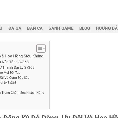
Ủ
ĐÁ GÀ
BẮN CÁ
SẢNH GAME
BLOG
HƯỚNG DẪ
 Và Hoa Hồng Siêu Khủng
ủa Nền Tảng Sv368
rở Thành Đại Lý Sv368
o Mọi Đối Tác
Mãi Vô Cùng Đặc Sắc
ại Lý Sv368
m Trong Chăm Sóc Khách Hàng