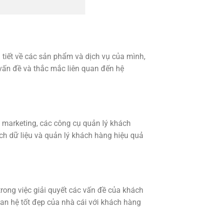
 tiết về các sản phẩm và dịch vụ của mình,
 vấn đề và thắc mắc liên quan đến hệ
u marketing, các công cụ quản lý khách
h dữ liệu và quản lý khách hàng hiệu quả
rong việc giải quyết các vấn đề của khách
an hệ tốt đẹp của nhà cái với khách hàng