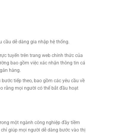
u cầu dễ dàng gia nhập hệ thống.
trực tuyến trên trang web chính thức của
hường bao gồm việc xác nhận thông tin cá
ngân hàng.
 bước tiếp theo, bao gồm các yêu cầu về
ảo rằng mọi người có thể bắt đầu hoạt
 trong một ngành công nghiệp đầy tiềm
 chỉ giúp mọi người dễ dàng bước vào thị