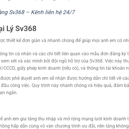
ng Sv368 – Kênh liên hệ 24/7
ại Lý Sv368
ược thiết kế đơn giản và nhanh chóng để giúp mọi anh em có nh
ông tin cá nhân và các chi tiết liên quan vào mẫu đơn đăng ký 
 xem xét và xác minh bởi đội ngũ hỗ trợ của Sv368. Việc này t
/CCCD, giấy phép kinh doanh (nếu có), và thông tin tài khoản 
 được phê duyệt anh em sẽ nhận được hướng dẫn chi tiết về các
t đầu công việc. Quy trình này nhanh chóng và hiệu quả, đảm b
ian ngắn.
 để anh em gia tăng thu nhập và mở rộng mạng lưới kinh doanh
 hồng hấp dẫn cùng vô vàn chương trình ưu đãi, nền tảng không