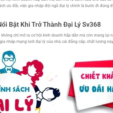
sách ưu đãi, việc gia nhập đội ngũ đại lý chính là bước đi đúng 
ổi Bật Khi Trở Thành Đại Lý Sv368
68 không chỉ mở ra cơ hội kinh doanh hấp dẫn mà còn mang lại nh
gia nhập mạng lưới đại lý của nhà cái đẳng cấp, chất lượng này