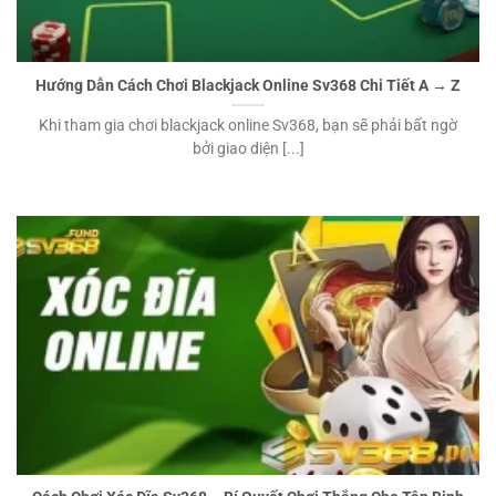
Hướng Dẫn Cách Chơi Blackjack Online Sv368 Chi Tiết A → Z
Khi tham gia chơi blackjack online Sv368, bạn sẽ phải bất ngờ
bởi giao diện [...]