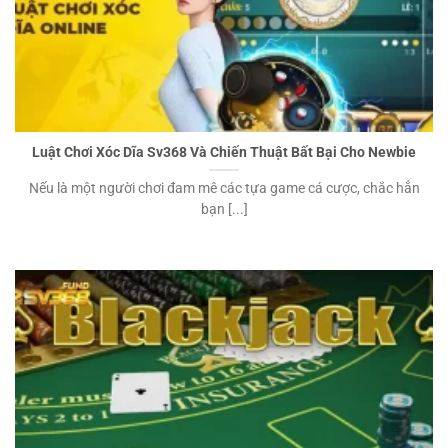
Luật Chơi Xóc Dĩa Sv368 Và Chiến Thuật Bất Bại Cho Newbie
Nếu là một người chơi đam mê các tựa game cá cược, chắc hẳn
bạn [...]