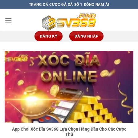
Bỏ
TRANG CÁ CƯỢC ĐÁ GÀ SỐ 1 ĐÔNG NAM Á!
qua
nội
dung
ĐĂNG KÝ
ĐĂNG NHẬP
App Chơi Xóc Dĩa Sv368 Lựa Chọn Hàng Đầu Cho Các Cược
Thủ