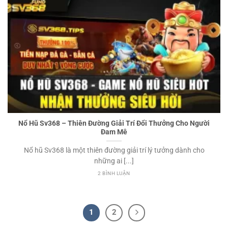
Nổ Hũ Sv368 – Thiên Đường Giải Trí Đổi Thưởng Cho Người
Đam Mê
Nổ hũ Sv368 là một thiên đường giải trí lý tưởng dành cho
những ai [...]
2 BÌNH LUẬN
1
2