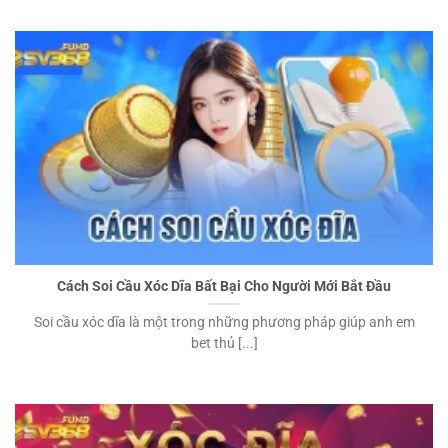
Cách Soi Cầu Xóc Dĩa Bất Bại Cho Người Mới Bắt Đầu
Soi cầu xóc dĩa là một trong những phương pháp giúp anh em
bet thủ [...]