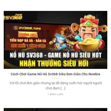
Cách Chơi Game Nổ Hũ Sv368 Siêu Đơn Giản Cho Newbie
Với lối chơi đơn giản nhưng lại dễ dàng cuốn hút người người
chơi đam [...]
1 BÌNH LUẬN