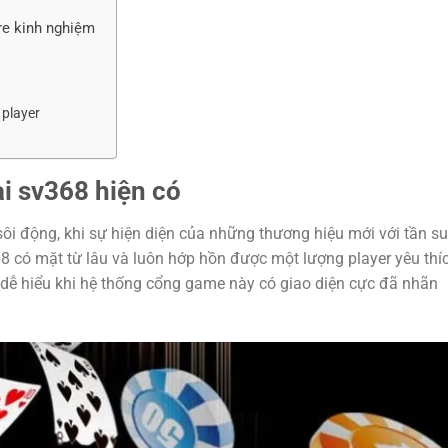
re kinh nghiệm
 player
i sv368 hiện có
ôi động, khi sự hiện diện của những thương hiệu mới với tần su
68 có mặt từ lâu và luôn hớp hồn được một lượng player yêu thí
 dễ hiểu khi hệ thống cổng game này có giao diện cực đã nhãn