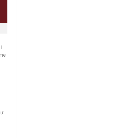
i
ame
g
sự