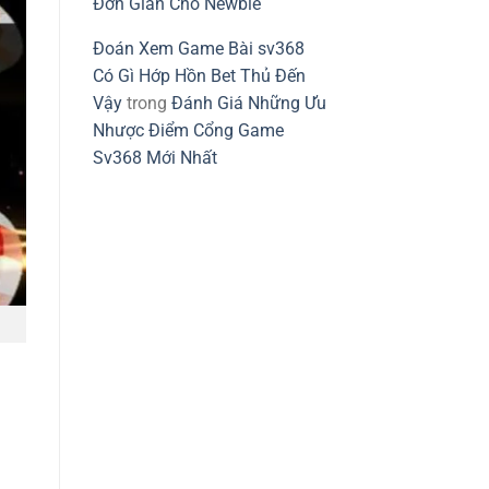
Đơn Giản Cho Newbie
Đoán Xem Game Bài sv368
Có Gì Hớp Hồn Bet Thủ Đến
Vậy
trong
Đánh Giá Những Ưu
Nhược Điểm Cổng Game
Sv368 Mới Nhất