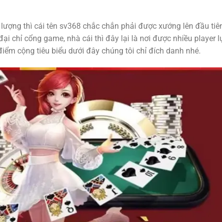
ợng thì cái tên sv368 chắc chắn phải được xướng lên đầu tiê
i chỉ cổng game, nhà cái thì đây lại là nơi được nhiều player l
iểm cộng tiêu biểu dưới đây chúng tôi chỉ đích danh nhé.