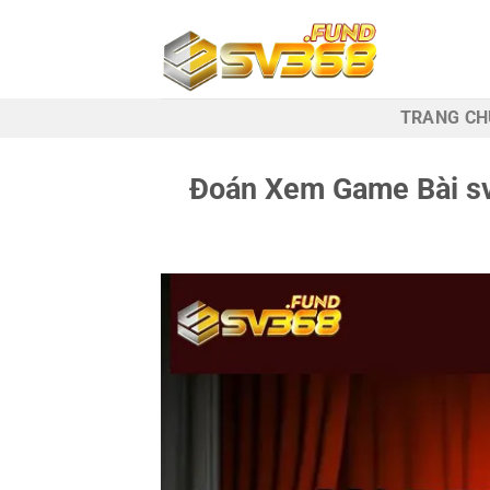
Bỏ
qua
nội
dung
TRANG CH
Đoán Xem Game Bài sv