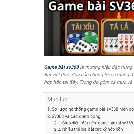
Game bài sv368
là thương hiệu đặc trưng c
Bài viết dưới đây của chúng tôi sẽ mang đ
hợp hồn tại đây. Trong đó gồm cả mục về
Mục lục:
Sơ lược hệ thống game bài sv368 hiện c
Sv368 và các điểm cộng
Giao diện “đắt tiền” game bài tại sv368
Nhiều thể loại bài cực kỳ hớp hồn