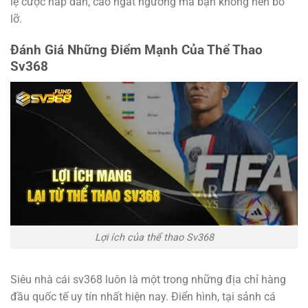
lệ cược hấp dẫn, cao ngất ngưởng mà bạn không nên bỏ
lỡ.
Đánh Giá Những Điểm Mạnh Của Thể Thao
Sv368
Lợi ích của thể thao Sv368
Siêu nhà cái sv368 luôn là một trong những địa chỉ hàng
đầu quốc tế uy tín nhất hiện nay. Điển hình, tại sảnh cá