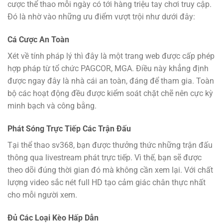
cược thể thao mỗi ngày có tới hàng triệu tay chơi truy cập.
Đó là nhờ vào những ưu điểm vượt trội như dưới đây:
Cá Cược An Toàn
Xét về tính pháp lý thì đây là một trang web được cấp phép
hợp pháp từ tổ chức PAGCOR, MGA. Điều này khẳng định
được ngay đây là nhà cái an toàn, đáng để tham gia. Toàn
bộ các hoạt động đều được kiểm soát chặt chẽ nên cực kỳ
minh bạch và công bằng.
Phát Sóng Trực Tiếp Các Trận Đấu
Tại thể thao sv368, bạn được thưởng thức những trận đấu
thông qua livestream phát trực tiếp. Vì thế, bạn sẽ được
theo dõi đúng thời gian đó mà không cần xem lại. Với chất
lượng video sắc nét full HD tạo cảm giác chân thực nhất
cho mỗi người xem.
Đủ Các Loại Kèo Hấp Dẫn