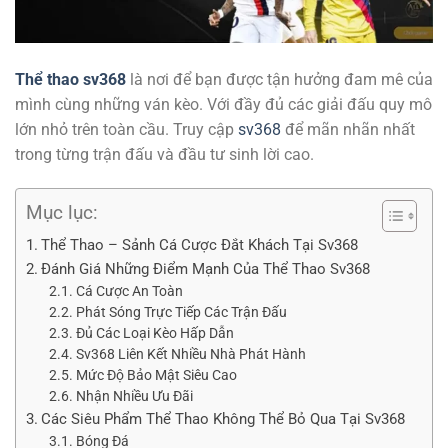
Thể thao sv368
là nơi để bạn được tận hưởng đam mê của
mình cùng những ván kèo. Với đầy đủ các giải đấu quy mô
lớn nhỏ trên toàn cầu. Truy cập
sv368
để mãn nhãn nhất
trong từng trận đấu và đầu tư sinh lời cao.
Mục lục:
Thể Thao – Sảnh Cá Cược Đắt Khách Tại Sv368
Đánh Giá Những Điểm Mạnh Của Thể Thao Sv368
Cá Cược An Toàn
Phát Sóng Trực Tiếp Các Trận Đấu
Đủ Các Loại Kèo Hấp Dẫn
Sv368 Liên Kết Nhiều Nhà Phát Hành
Mức Độ Bảo Mật Siêu Cao
Nhận Nhiều Ưu Đãi
Các Siêu Phẩm Thể Thao Không Thể Bỏ Qua Tại Sv368
Bóng Đá