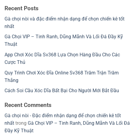
Recent Posts
Gà chọi nòi và đặc điểm nhận dạng để chọn chiến kê tốt
nhất
Gà Chọi VIP – Tinh Ranh, Dũng Mãnh Và Lối Đá Đầy Kỹ
Thuật
App Chơi Xóc Dĩa Sv368 Lựa Chọn Hàng Đầu Cho Các
Cược Thủ
Quy Trình Chơi Xóc Đĩa Online Sv368 Trăm Trận Trăm
Thắng
Cách Soi Cầu Xóc Dĩa Bất Bại Cho Người Mới Bắt Đầu
Recent Comments
Gà chọi nòi - Đặc điểm nhận dạng để chọn chiến kê tốt
nhất
trong
Gà Chọi VIP – Tinh Ranh, Dũng Mãnh Và Lối Đá
Đầy Kỹ Thuật