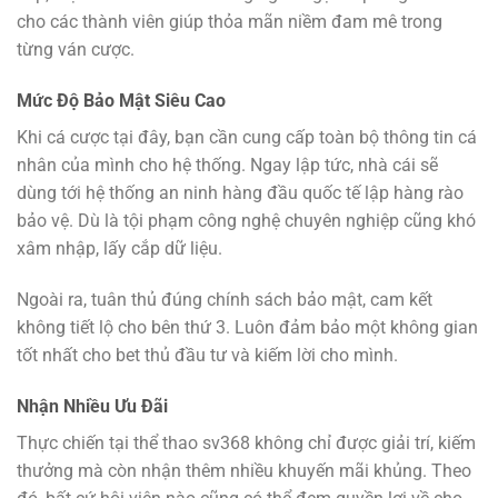
cho các thành viên giúp thỏa mãn niềm đam mê trong
từng ván cược.
Mức Độ Bảo Mật Siêu Cao
Khi cá cược tại đây, bạn cần cung cấp toàn bộ thông tin cá
nhân của mình cho hệ thống. Ngay lập tức, nhà cái sẽ
dùng tới hệ thống an ninh hàng đầu quốc tế lập hàng rào
bảo vệ. Dù là tội phạm công nghệ chuyên nghiệp cũng khó
xâm nhập, lấy cắp dữ liệu.
Ngoài ra, tuân thủ đúng chính sách bảo mật, cam kết
không tiết lộ cho bên thứ 3. Luôn đảm bảo một không gian
tốt nhất cho bet thủ đầu tư và kiếm lời cho mình.
Nhận Nhiều Ưu Đãi
Thực chiến tại thể thao sv368 không chỉ được giải trí, kiếm
thưởng mà còn nhận thêm nhiều khuyến mãi khủng. Theo