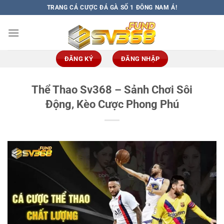
Bỏ
TRANG CÁ CƯỢC ĐÁ GÀ SỐ 1 ĐÔNG NAM Á!
qua
nội
dung
ĐĂNG KÝ
ĐĂNG NHẬP
Thể Thao Sv368 – Sảnh Chơi Sôi
Động, Kèo Cược Phong Phú