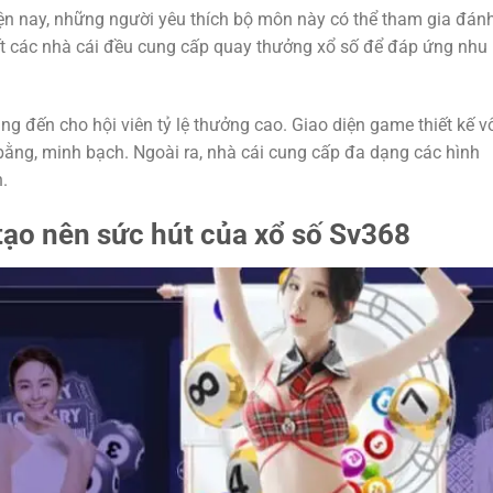
iện nay, những người yêu thích bộ môn này có thể tham gia đánh
hết các nhà cái đều cung cấp quay thưởng xổ số để đáp ứng nhu
g đến cho hội viên tỷ lệ thưởng cao. Giao diện game thiết kế v
ằng, minh bạch. Ngoài ra, nhà cái cung cấp đa dạng các hình
.
ạo nên sức hút của xổ số Sv368