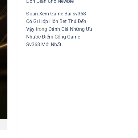
Đơn Giản Cho Newbie
Đoán Xem Game Bài sv368
Có Gì Hớp Hồn Bet Thủ Đến
Vậy
trong
Đánh Giá Những Ưu
Nhược Điểm Cổng Game
Sv368 Mới Nhất