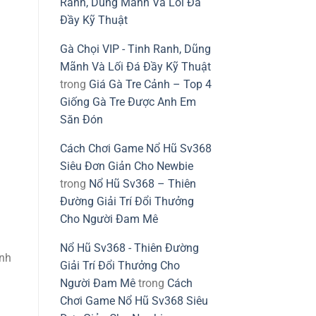
Ranh, Dũng Mãnh Và Lối Đá
Đầy Kỹ Thuật
Gà Chọi VIP - Tinh Ranh, Dũng
Mãnh Và Lối Đá Đầy Kỹ Thuật
trong
Giá Gà Tre Cảnh – Top 4
Giống Gà Tre Được Anh Em
Săn Đón
Cách Chơi Game Nổ Hũ Sv368
Siêu Đơn Giản Cho Newbie
trong
Nổ Hũ Sv368 – Thiên
Đường Giải Trí Đổi Thưởng
Cho Người Đam Mê
Nổ Hũ Sv368 - Thiên Đường
anh
Giải Trí Đổi Thưởng Cho
Người Đam Mê
trong
Cách
Chơi Game Nổ Hũ Sv368 Siêu