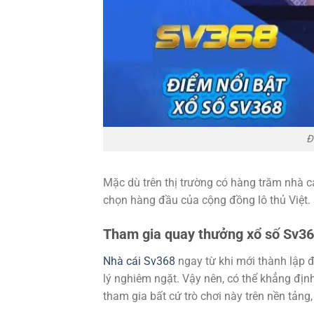
Đ
Mặc dù trên thị trường có hàng trăm nhà cá
chọn hàng đầu của cộng đồng lô thủ Việt. S
Tham gia quay thưởng xổ số Sv3
Nhà cái Sv368
ngay từ khi mới thành lập
lý nghiêm ngặt. Vậy nên, có thể khẳng địn
tham gia bất cứ trò chơi này trên nền tản