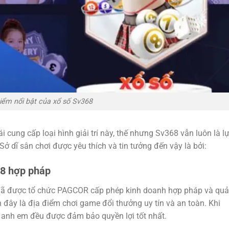
iểm nổi bật của xổ số Sv368
i cung cấp loại hình giải trí này, thế nhưng Sv368 vẫn luôn là l
ở dĩ sân chơi được yêu thích và tin tưởng đến vậy là bởi:
68 hợp pháp
 đã được tổ chức PAGCOR cấp phép kinh doanh hợp pháp và qu
h đây là địa điểm chơi game đổi thưởng uy tín và an toàn. Khi
g, anh em đều được đảm bảo quyền lợi tốt nhất.