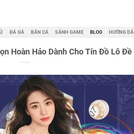
Ủ
ĐÁ GÀ
BẮN CÁ
SẢNH GAME
BLOG
HƯỚNG DẪ
ọn Hoàn Hảo Dành Cho Tín Đồ Lô Đề